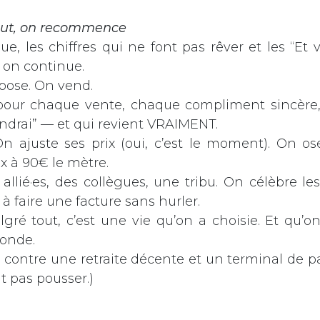
out, on recommence
ue, les chiffres qui ne font pas rêver et les “Et 
, on continue.
pose. On vend.
 pour chaque vente, chaque compliment sincère,
iendrai” — et qui revient VRAIMENT.
n ajuste ses prix (oui, c’est le moment). On os
x à 90€ le mètre.
llié·es, des collègues, une tribu. On célèbre les
 faire une facture sans hurler.
gré tout, c’est une vie qu’on a choisie. Et qu’o
monde.
e contre une retraite décente et un terminal de 
t pas pousser.)