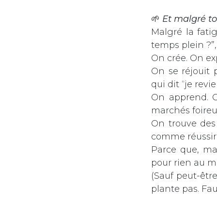
🌱
Et malgré t
Malgré la fatig
temps plein ?”
On crée. On ex
On se réjouit
qui dit “je rev
On apprend. O
marchés foireu
On trouve des a
comme réussir à
Parce que, mal
pour rien au 
(Sauf peut-êtr
plante pas. Fau
En résumé ?