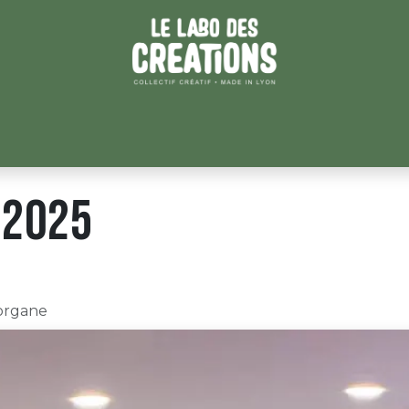
ATEURICES
LES ATELIERS
BLOG
CONTACT
ESPACE
 2025
organe