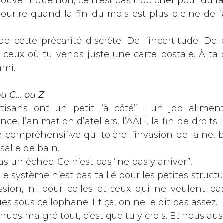
souvent que non, ce n’est pas trop cher pour du fa
 sourire quand la fin du mois est plus pleine de 
e cette précarité discrète. De l’incertitude. De
 ceux où tu vends juste une carte postale. À ta c
ami.
ou C… ou Z
tisans ont un petit “à côté” : un job aliment
nce, l’animation d’ateliers, l’AAH, la fin de droits
e compréhensif·ve qui tolère l’invasion de laine, 
salle de bain.
as un échec. Ce n’est pas “ne pas y arriver”.
le système n’est pas taillé pour les petites structur
ssion, ni pour celles et ceux qui ne veulent p
es sous cellophane. Et ça, on ne le dit pas assez.
inues malgré tout, c’est que tu y crois. Et nous auss