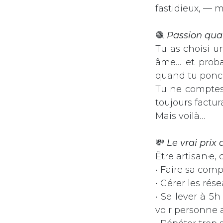
fastidieux, — ma
🧶
Passion qua
Tu as choisi u
âme… et proba
quand tu ponce
Tu ne comptes 
toujours factur
Mais voilà…
💸
Le vrai prix
Être artisan·e, 
• Faire sa compt
• Gérer les ré
• Se lever à 5
voir personne 