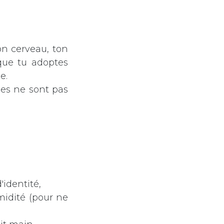
on cerveau, ton
que tu adoptes
e.
les ne sont pas
identité,
midité (pour ne