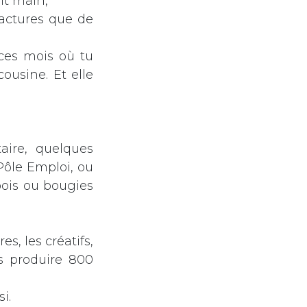
it main,
factures que de
 ces mois où tu
ousine. Et elle
aire, quelques
 Pôle Emploi, ou
bois ou bougies
es, les créatifs,
as produire 800
i.