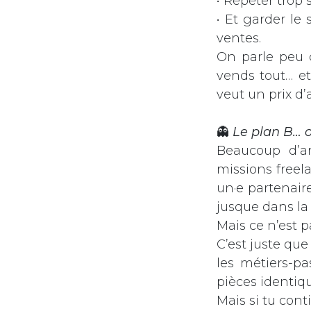
• Répéter trop 
• Et garder le
ventes.
On parle peu d
vends tout… et
veut un prix d’
👻
Le plan B… 
Beaucoup d’ar
missions freela
un·e partenair
jusque dans la 
Mais ce n’est p
C’est juste que 
les métiers-pa
pièces identiqu
Mais si tu cont