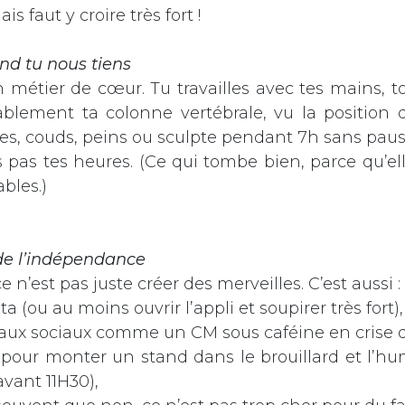
is faut y croire très fort !
nd tu nous tiens
n métier de cœur. Tu travailles avec tes mains, t
blement ta colonne vertébrale, vu la position 
s, couds, peins ou sculpte pendant 7h sans paus
pas tes heures. (Ce qui tombe bien, parce qu’el
ables.)
 de l’indépendance
ce n’est pas juste créer des merveilles. C’est aussi :
a (ou au moins ouvrir l’appli et soupirer très fort),
seaux sociaux comme un CM sous caféine en crise d'
h pour monter un stand dans le brouillard et l’hu
avant 11H30),