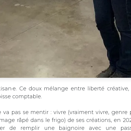
rtisan·e. Ce doux mélange entre liberté créativ
oisse comptable.
 va pas se mentir : vivre (vraiment vivre, genre 
omage râpé dans le frigo) de ses créations, en 202
r de remplir une baignoire avec une passoi