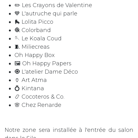
✏️ Les Crayons de Valentine
💙 L'autruche qui parle
🛼 Lolita Picco
🧶 Colorband
🪡 Le Koala Coud
🧵 Miliecreas
Oh Happy Box
🖼️ Oh Happy Papers
🧿 L'atelier Dame Déco
🏺 Art Atma
💍 Kintana
📿 Cocoteros & Co.
🌸 Chez Renarde
Notre zone sera installée à l'entrée du salon