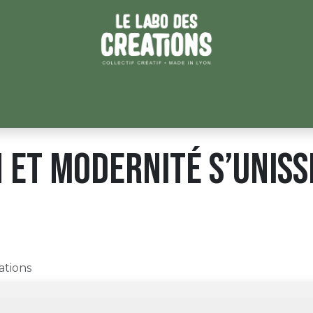
ATEURICES
LES ATELIERS
BLOG
CONTACT
ESPACE
 et modernité s’uniss
ations