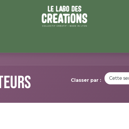
ATEURICES
LES ATELIERS
BLOG
CONTACT
ESPACE
ateurs
Cette s
Classer par :